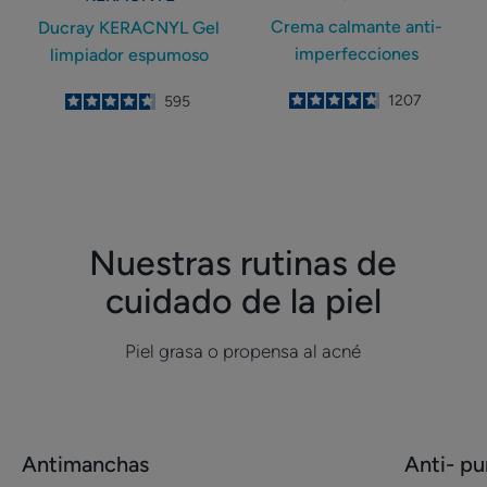
Crema calmante anti-
Ducray KERACNYL Gel
imperfecciones
limpiador espumoso
4.8
/
5
1207
4.7
/
5
595
-
-
Nuestras rutinas de
cuidado de la piel
Piel grasa o propensa al acné
Descubrir
Descubrir
Antimanchas
Anti- pu
Antimanchas
Anti-