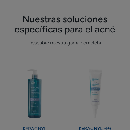
1
2
3
4
5
6
7
8
9
10
11
Nuestras soluciones
específicas para el acné
Descubre nuestra gama completa
Ducray
Crema
KERACNYL
calmante
Gel
anti-
limpiador
imperfecciones
espumoso
KERACNYL
PP+
KERACNYL