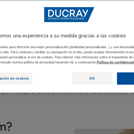
 UN SÉRUM ANTIACNÉ?
¿POR QUÉ NUESTROS D
emos una experiencia a su medida gracias a las cookies
 cicatrices y marcas difíciles de eliminar.
okies para ofrecerle una mejor personalización (publicidad personalizada...) y una funcional
tro sitio. Para continuar y facilitar su navegación en el sitio, puede aceptar directamente el u
 puede personalizar el uso de cookies. Para obtener más información sobre el tratamiento de
 sérums para las rojeces o sérums para el acné adulto son so
onsulte nuestra política de privacidad haciendo clic a continuación:
Política de confidencia
nte los granos y las marcas para unificar la tez. Así pues,
icios y cómo utilizarlo?
ación de cookies
OK
 para incorporar un sérum antiacné a tu rutina de cuidado fa
um?