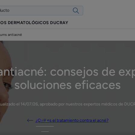
IOS DERMATOLÓGICOS DUCRAY
rums antiacné
ntiacné: consejos de ex
soluciones eficaces
ualizado el
14/07/26
, aprobado por
nuestros expertos médicos de DUC
¿Cuál es el tratamiento contra el acné?