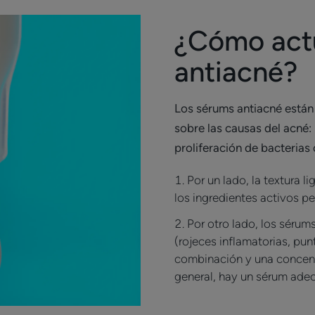
¿Cómo act
antiacné?
Los sérums antiacné están
sobre las causas del acné: 
proliferación de bacteria
Por un lado, la textura 
los ingredientes activos p
Por otro lado, los sérum
(rojeces inflamatorias, pun
combinación y una concent
general, hay un sérum adec