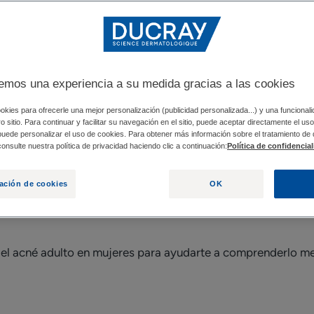
ES ADULTAS?
¿QUÉ CAUSA EL ACNÉ EN LAS MUJE
emos una experiencia a su medida gracias a las cookies
e adolescentes? ¿Sabías que el acné adulto puede llegar a af
okies para ofrecerle una mejor personalización (publicidad personalizada...) y una funcional
tro sitio. Para continuar y facilitar su navegación en el sitio, puede aceptar directamente el u
ncia, esta afección cutánea, que afecta entre al 12 % y el 5
 puede personalizar el uso de cookies. Para obtener más información sobre el tratamiento de
(1)
.
onsulte nuestra política de privacidad haciendo clic a continuación:
Política de confidencia
jeres es mucho más común de lo que crees, pero ¿por qué se 
ación de cookies
OK
ta? ¿Cuáles son los factores desencadenantes específicos e
 del acné adulto en mujeres para ayudarte a comprenderlo m