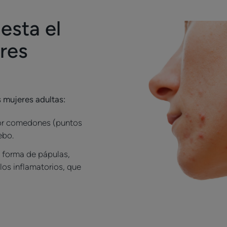
esta el
res
s mujeres adultas:
 por comedones (puntos
ebo.
n forma de pápulas,
los inflamatorios, que