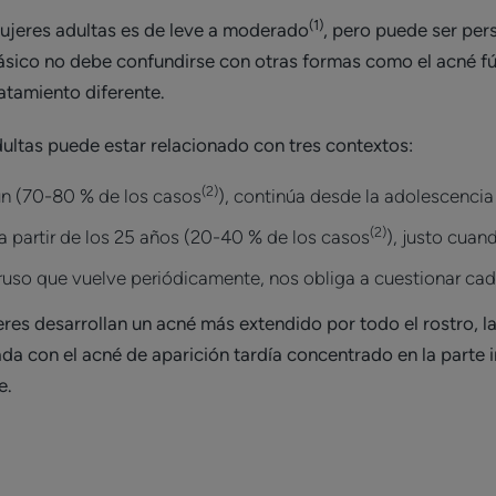
(1)
mujeres adultas es de leve a moderado
, pero puede ser pers
lásico no debe confundirse con otras formas como el acné fú
ratamiento diferente.
dultas puede estar relacionado con tres contextos:
(2)
ún (70-80 % de los casos
), continúa desde la adolescencia
(2)
 a partir de los 25 años (20-40 % de los casos
), justo cuan
ntruso que vuelve periódicamente, nos obliga a cuestionar ca
es desarrollan un acné más extendido por todo el rostro, l
a con el acné de aparición tardía concentrado en la parte in
e.