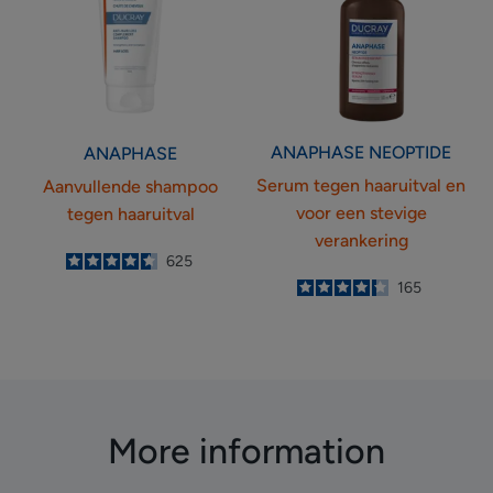
haaruitval
en
voor
een
stevige
verankering
ANAPHASE
NEOPTIDE
ANAPHASE
Serum tegen haaruitval en
Aanvullende shampoo
voor een stevige
tegen haaruitval
verankering
4.6
/
5
625
-
4.3
/
5
165
-
More information