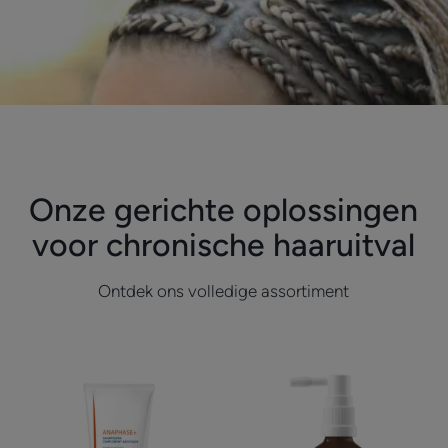
Onze gerichte oplossingen
voor chronische haaruitval
Ontdek ons volledige assortiment
Aanvullende
Serum
shampoo
tegen
tegen
haaruitval