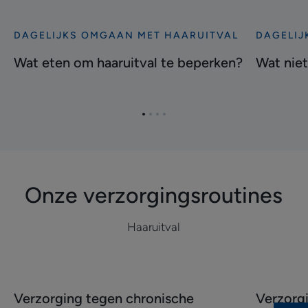
DAGELIJKS OMGAAN MET HAARUITVAL
DAGELIJ
Ontdekken
Ontdekke
Wat
Wat
Wat eten om haaruitval te beperken?
Wat niet
eten
niet
om
doen
haaruitval
bij
Ga
Ga
Ga
Ga
te
haaruitval
naar
naar
naar
naar
beperken?
item
item
item
item
1
2
3
4
Onze verzorgingsroutines
Haaruitval
Ontdekken
Ontdekke
Verzorging tegen chronische
Verzorg
Verzorging
Verzorgin