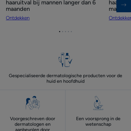
haaruitval bij mannen langer dan 6
haaruitv
tegen
tegen
maanden
maande
chronische
chronisch
Ontdekken
Ontdekke
haaruitval
haaruitval
bij
bij
Ga
Ga
Ga
Ga
Ga
mannen
vrouwen
naar
naar
naar
naar
naar
langer
langer
item
item
item
item
item
dan
dan
1
2
3
4
5
6
6
maanden
maanden
Gespecialiseerde dermatologische producten voor de
huid en hoofdhuid
Voorgeschreven door
Een voorsprong in de
dermatologen ​en
wetenschap
aanbevolen door