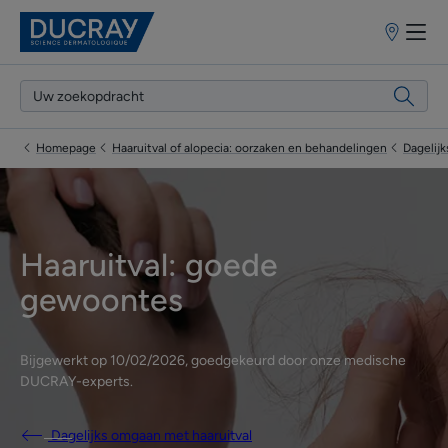
Verkooppun
Homepage
Haaruitval of alopecia: oorzaken en behandelingen
Dagelij
Haaruitval: goede
gewoontes
Bijgewerkt op
10/02/2026
, goedgekeurd door
onze medische
DUCRAY-experts
.
Dagelijks omgaan met haaruitval