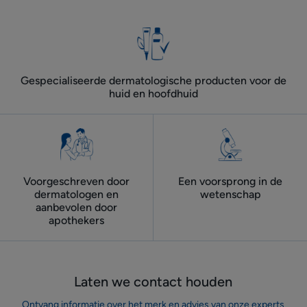
langer
langer
item
item
item
item
item
dan
dan
1
2
3
4
5
6
6
maanden
maanden
Gespecialiseerde dermatologische producten voor de
huid en hoofdhuid
Voorgeschreven door
Een voorsprong in de
dermatologen ​en
wetenschap
aanbevolen door
apothekers
Laten we contact houden
Ontvang informatie over het merk en advies van onze experts