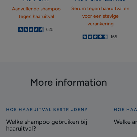
Serum tegen haaruitval en
Aanvullende shampoo
voor een stevige
tegen haaruitval
verankering
4.6
/
5
625
-
4.3
/
5
165
-
More information
HOE HAARUITVAL BESTRIJDEN?
HOE HAA
Ontdekken
Ontdekke
Welke
Welke
Welke shampoo gebruiken bij
Welke ar
shampoo
arts
haaruitval?
gebruiken
raadplege