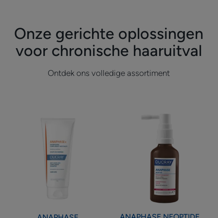
Onze gerichte oplossingen
voor chronische haaruitval
Ontdek ons volledige assortiment
Aanvullende
Serum
shampoo
tegen
tegen
haaruitval
haaruitval
en
voor
een
stevige
verankering
ANAPHASE
NEOPTIDE
ANAPHASE