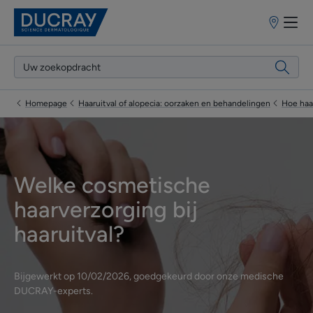
Verkooppun
Homepage
Haaruitval of alopecia: oorzaken en behandelingen
Hoe haar
Welke cosmetische
haarverzorging bij
haaruitval?
Bijgewerkt op
10/02/2026
, goedgekeurd door
onze medische
DUCRAY-experts
.