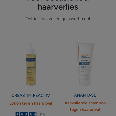
haarverlies
Ontdek ons volledige assortiment
Lotion
Aanvullende
tegen
shampoo
haaruitval
tegen
haaruitval
ANAPHASE
CREASTIM
REACTIV
Aanvullende shampoo
Lotion tegen haaruitval
tegen haaruitval
4.6
/
5
314