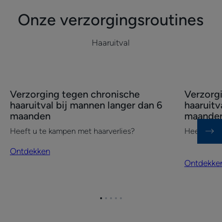
weten
Onze verzorgingsroutines
Haaruitval
Ontdekken
Ontdekke
Verzorging tegen chronische
Verzorg
Verzorging
Verzorgin
haaruitval bij mannen langer dan 6
haaruitv
tegen
tegen
maanden
maande
chronische
chronisch
Heeft u te kampen met haarverlies?
Heeft u te
haaruitval
haaruitval
bij
bij
Ontdekken
mannen
vrouwen
Ontdekke
langer
langer
dan
dan
6
6
Ga
Ga
Ga
Ga
Ga
maanden
maanden
naar
naar
naar
naar
naar
item
item
item
item
item