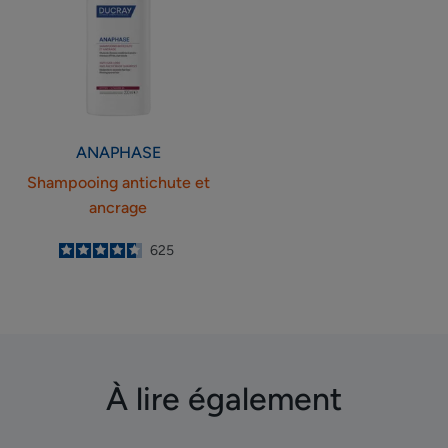
ancrage
ANAPHASE
Shampooing antichute et
ancrage
4.6
/
5
625
-
À lire également