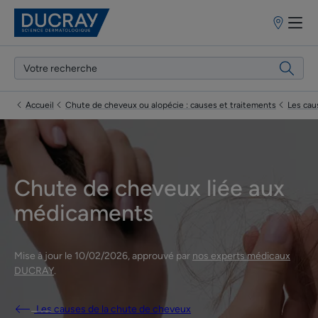
Points
de
vente
Accueil
Chute de cheveux ou alopécie : causes et traitements
Les cau
Chute de cheveux liée aux
médicaments
Mise à jour le
10/02/2026
, approuvé par
nos experts médicaux
DUCRAY
.
Les causes de la chute de cheveux