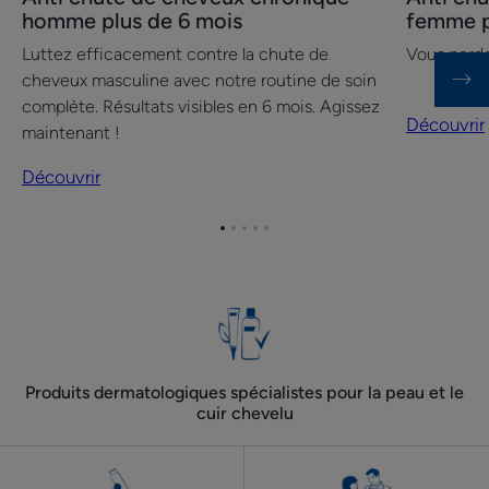
Anti
Anti
homme plus de 6 mois
femme p
chute
chute
Luttez efficacement contre la chute de
Vous perd
de
de
cheveux masculine avec notre routine de soin
cheveux
cheveux
complète. Résultats visibles en 6 mois. Agissez
chronique
chronique
Découvrir
maintenant !
homme
femme
plus
plus
Découvrir
de
de
6
6
Aller
Aller
Aller
Aller
Aller
mois
mois
à
à
à
à
à
l'item
l'item
l'item
l'item
l'item
1
2
3
4
5
Produits dermatologiques spécialistes pour la peau et le
cuir chevelu