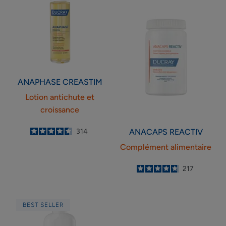
et
croissance
ANAPHASE
CREASTIM
Lotion antichute et
croissance
ANACAPS
REACTIV
4.6
/
5
314
-
Complément alimentaire
4.8
/
5
217
-
Shampooing
BEST SELLER
antichute
et