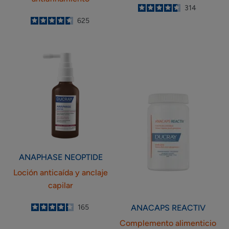
4.6
/
5
314
-
4.6
/
5
625
-
Loción
Complemento
anticaída
alimenticio
y
Caída
anclaje
del
capilar
cabello
ANAPHASE
NEOPTIDE
Loción anticaída y anclaje
capilar
ANACAPS
REACTIV
4.3
/
5
165
-
Complemento alimenticio