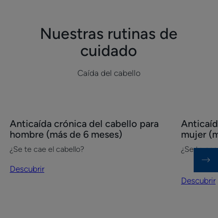
Nuestras rutinas de
cuidado
Caída del cabello
Descubrir
Descubrir
Anticaída crónica del cabello para
Anticaíd
Anticaída
Anticaída
hombre (más de 6 meses)
mujer (
crónica
crónica
¿Se te cae el cabello?
¿Se te cae
del
del
cabello
cabello
Descubrir
para
para
Descubrir
hombre
mujer
(más
(más
de
de