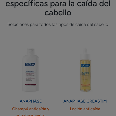
específicas para la caída del
cabello
Soluciones para todos los tipos de caída del cabello
Champú
Loción
anticaída
anticaída
y
antiafinamiento
ANAPHASE
ANAPHASE CREASTIM
Champú anticaída y
Loción anticaída
antiafinamiento