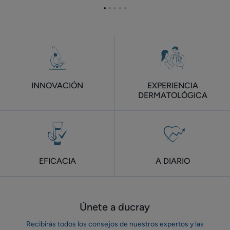
6
6
Ir
Ir
Ir
Ir
Ir
meses)
meses)
al
al
al
al
al
elemento
elemento
elemento
elemento
elemento
1
2
3
4
5
INNOVACIÓN
EXPERIENCIA
DERMATOLÓGICA
EFICACIA
A DIARIO
Únete a ducray
Recibirás todos los consejos de nuestros expertos y las