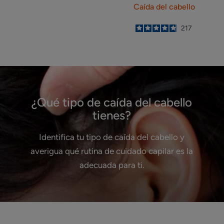
Caída del cabello
4.8
/
5
217
-
¿Qué tipo de caída del cabello
tienes?
Identifica tu tipo de caída del cabello y
averigua qué rutina de cuidado capilar es la
adecuada para ti.