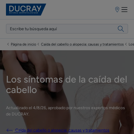
Puntos
de
venta
Página de inicio
Caída del cabello o alopecia: causas y tratamientos
Los
Los síntomas de la caída del
cabello
Actualizado el
4/8/26
, aprobado por
nuestros expertos médicos
de DUCRAY
.
Caída del cabello o alopecia: causas y tratamientos