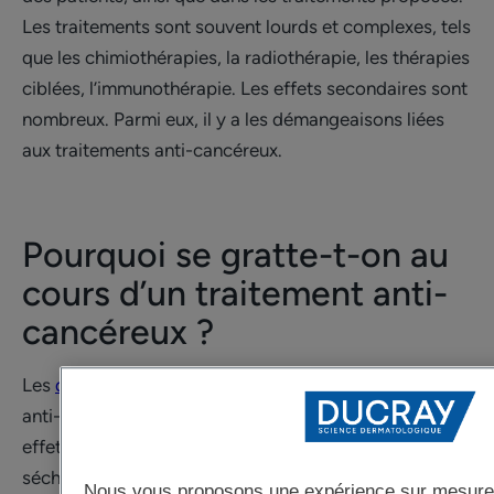
Les traitements sont souvent lourds et complexes, tels
que les chimiothérapies, la radiothérapie, les thérapies
ciblées, l’immunothérapie. Les effets secondaires sont
nombreux. Parmi eux, il y a les démangeaisons liées
aux traitements anti-cancéreux.
Pourquoi se gratte-t-on au
cours d’un traitement anti-
cancéreux ?
Les
démangeaisons
provoquées par les traitements
anti-cancéreux résultent de plusieurs mécanismes. En
effet, de nombreux traitements entraînent une
sécheresse cutanée intense, source de prurit. D’autres
Nous vous proposons une expérience sur mesure