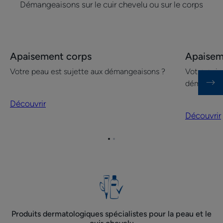
Démangeaisons sur le cuir chevelu ou sur le corps
Découvrir
Découvrir
Apaisement corps
Apaisem
Apaisement
Apaiseme
Votre peau est sujette aux démangeaisons ?
Votre cuir
corps
cuir
démange 
chevelu
Découvrir
Découvrir
Aller
Aller
à
à
l'item
l'item
1
2
Produits dermatologiques spécialistes pour la peau et le