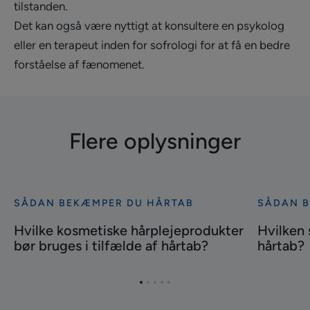
tilstanden.
Det kan også være nyttigt at konsultere en psykolog
eller en terapeut inden for sofrologi for at få en bedre
forståelse af fænomenet.
Flere oplysninger
SÅDAN BEKÆMPER DU HÅRTAB
SÅDAN B
Se
Se
mere
mere
Hvilke kosmetiske hårplejeprodukter
Hvilken
Hvilke
Hvilken
bør bruges i tilfælde af hårtab?
hårtab?
kosmetiske
shampoo
hårplejeprodukter
skal
Gå
Gå
Gå
Gå
Gå
bør
du
til
til
til
til
til