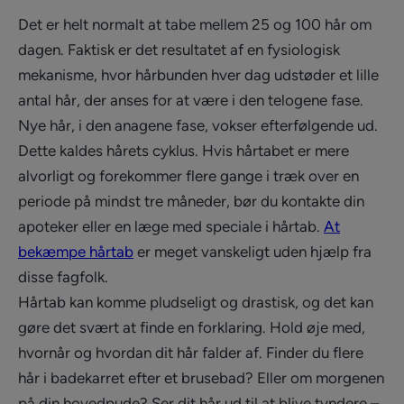
Det er helt normalt at tabe mellem 25 og 100 hår om
dagen. Faktisk er det resultatet af en fysiologisk
mekanisme, hvor hårbunden hver dag udstøder et lille
antal hår, der anses for at være i den telogene fase.
Nye hår, i den anagene fase, vokser efterfølgende ud.
Dette kaldes hårets cyklus. Hvis hårtabet er mere
alvorligt og forekommer flere gange i træk over en
periode på mindst tre måneder, bør du kontakte din
apoteker eller en læge med speciale i hårtab.
At
bekæmpe hårtab
er meget vanskeligt uden hjælp fra
disse fagfolk.
Hårtab kan komme pludseligt og drastisk, og det kan
gøre det svært at finde en forklaring. Hold øje med,
hvornår og hvordan dit hår falder af. Finder du flere
hår i badekarret efter et brusebad? Eller om morgenen
på din hovedpude? Ser dit hår ud til at blive tyndere –