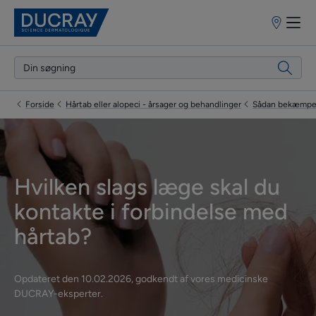
Forhandlere
Forside
Hårtab eller alopeci - årsager og behandlinger
Sådan bekæmper
Hvilken slags læge skal du
kontakte i forbindelse med
hårtab?
Opdateret den
10.02.2026
, godkendt af
vores medicinske
DUCRAY-eksperter
.